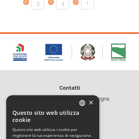
3
4
Contatti
Area della Ricerca CNR di Bologna
×
Via Piero Gobetti 101
Questo sito web utilizza
ITALIAN
cookie
40129 Bologna
ENGLISH
Questo sito web utilizza i cookie per
Tel. +39 051 639 8457
migliorare la tua esperienza di navigazione.