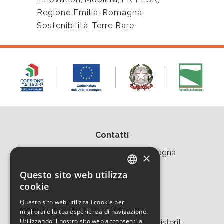
Regione Emilia-Romagna
,
Sostenibilità
,
Terre Rare
Contatti
Area della Ricerca CNR di Bologna
×
Via Piero Gobetti 101
Questo sito web utilizza
ITALIAN
cookie
40129 Bologna
ENGLISH
Questo sito web utilizza i cookie per
Tel. +39 051 639 8457
migliorare la tua esperienza di navigazione.
Utilizzando il nostro sito web acconsenti a
tecnopolo.bo.cnr@laboratoriomister.it