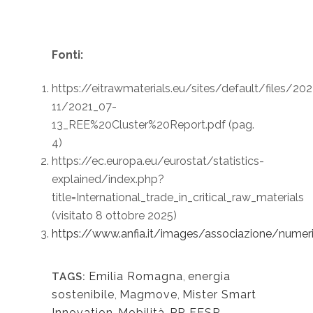
Fonti:
https://eitrawmaterials.eu/sites/default/files/20
11/2021_07-
13_REE%20Cluster%20Report.pdf (pag.
4)
https://ec.europa.eu/eurostat/statistics-
explained/index.php?
title=International_trade_in_critical_raw_materials
(visitato 8 ottobre 2025)
https://www.anfia.it/images/associazione/numer
Emilia Romagna
,
energia
TAGS:
sostenibile
,
Magmove
,
Mister Smart
Innovation
,
Mobilità
,
PR FESR
,