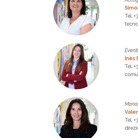
Simo
Tel.
+
tecno
Event
Inés
Tel.
+
comun
Manag
Valer
Tel.
+
direz