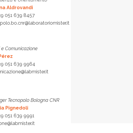
na Aldrovandi
39 051 639 8457
polo.bo.cnr@laboratoriomister.it
i e Comunicazione
 Pérez
39 051 639 9964
icazione@labmister.it
er Tecnopolo Bologna CNR
ia Pignedoli
39 051 639 9991
ione@labmister.it