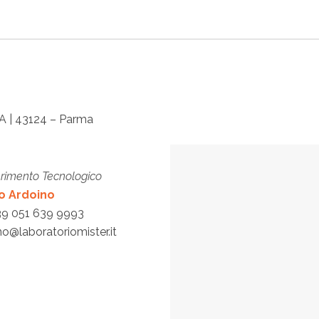
7A | 43124 – Parma
erimento Tecnologico
o Ardoino
39 051 639 9993
no@laboratoriomister.it