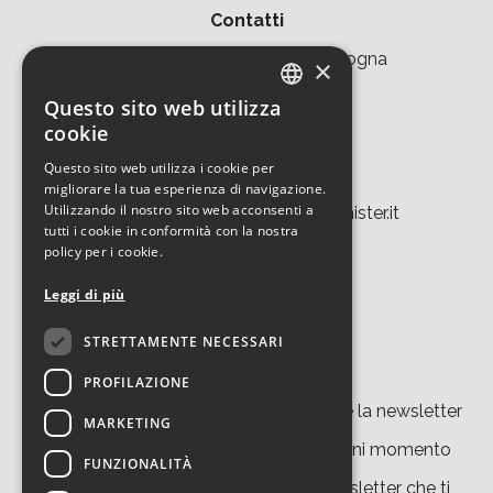
Contatti
Area della Ricerca CNR di Bologna
×
Via Piero Gobetti 101
Questo sito web utilizza
ITALIAN
cookie
40129 Bologna
ENGLISH
Questo sito web utilizza i cookie per
Tel. +39 051 639 8457
migliorare la tua esperienza di navigazione.
Utilizzando il nostro sito web acconsenti a
tecnopolo.bo.cnr@laboratoriomister.it
tutti i cookie in conformità con la nostra
policy per i cookie.
Leggi di più
STRETTAMENTE NECESSARI
Iscriviti alla newsletter
PROFILAZIONE
Cliccando su “
iscriviti
” accetti di ricevere la newsletter
MARKETING
del nostro sito. Potrai disiscriverti in ogni momento
FUNZIONALITÀ
grazie al link presente in ciascuna newsletter che ti