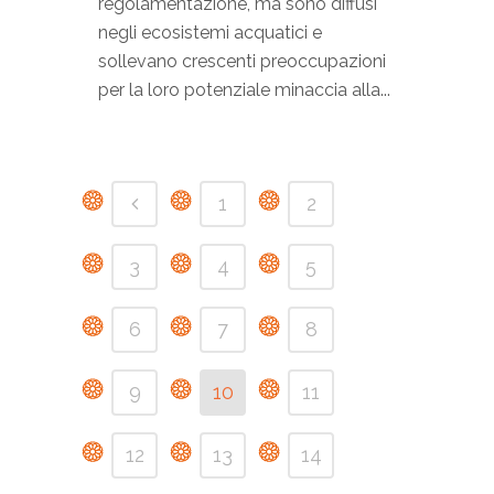
regolamentazione, ma sono diffusi
negli ecosistemi acquatici e
sollevano crescenti preoccupazioni
per la loro potenziale minaccia alla...
1
2
3
4
5
6
7
8
9
10
11
12
13
14