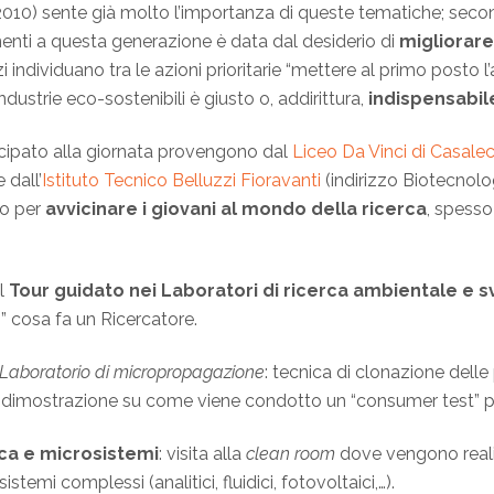
l 2010) sente già molto l’importanza di queste tematiche; sec
enenti a questa generazione è data dal desiderio di
migliorare
 individuano tra le azioni prioritarie “mettere al primo posto l’
ndustrie eco-sostenibili è giusto o, addirittura,
indispensabil
ipato alla giornata provengono dal
Liceo Da Vinci di Casale
 dall’
Istituto Tecnico Belluzzi Fioravanti
(indirizzo Biotecnolog
lo per
avvicinare i giovani al mondo della ricerca
, spesso
il
Tour guidato nei Laboratori di ricerca ambientale
e s
 cosa fa un Ricercatore.
Laboratorio di micropropagazione
: tecnica di clonazione delle 
e dimostrazione su come viene condotto un “consumer test” pe
ica e microsistemi
: visita alla
clean room
dove vengono realiz
 sistemi complessi (analitici, fluidici, fotovoltaici,…).