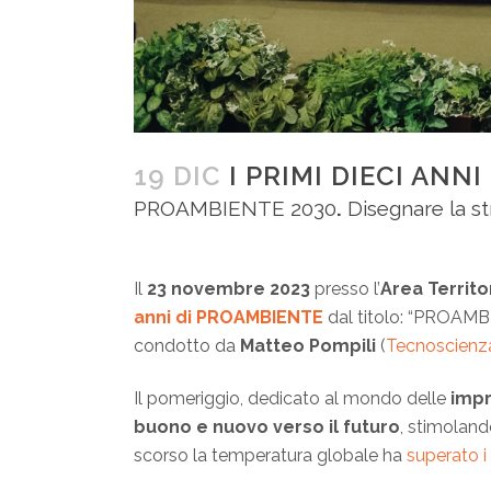
19 DIC
I PRIMI DIECI ANN
PROAMBIENTE 2030
.
Disegnare la st
Il
23 novembre 2023
presso l’
Area Territo
anni di PROAMBIENTE
dal titolo: “PROAMBIE
condotto da
Matteo Pompili
(
Tecnoscienz
Il pomeriggio, dedicato al mondo delle
imp
buono e nuovo verso il futuro
, stimolan
scorso la temperatura globale ha
superato i