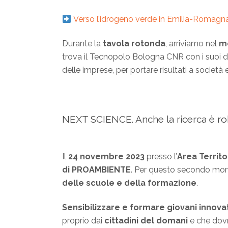
Verso l’idrogeno verde in Emilia-Romagn
Durante la
tavola rotonda
, arriviamo nel
me
trova il Tecnopolo Bologna CNR con i suoi d
delle imprese, per portare risultati a società 
NEXT SCIENCE. Anche la ricerca è r
Il
24 novembre 2023
presso l’
Area Territo
di PROAMBIENTE
. Per questo secondo mome
delle scuole e della formazione
.
Sensibilizzare e formare giovani innova
proprio dai
cittadini del domani
e che dovr