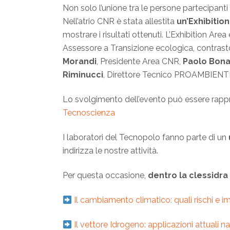
Non solo l’unione tra le persone partecipant
Nell’atrio CNR è stata allestita
un’Exhibitio
mostrare i risultati ottenuti. L’Exhibition Are
Assessore a Transizione ecologica, contrasto
Morandi
, Presidente Area CNR,
Paolo Bona
Riminucci
, Direttore Tecnico PROAMBIENT
Lo svolgimento dell’evento può essere rap
Tecnoscienza
I laboratori del Tecnopolo fanno parte di un
indirizza le nostre attività.
Per questa occasione,
dentro la clessidra
Il cambiamento climatico: quali rischi 
Il vettore Idrogeno: applicazioni attual