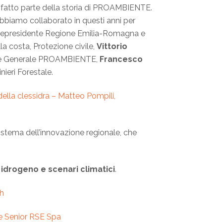
o fatto parte della storia di PROAMBIENTE.
 abbiamo collaborato in questi anni per
icepresidente Regione Emilia-Romagna e
a costa, Protezione civile,
Vittorio
ore Generale PROAMBIENTE,
Francesco
ieri Forestale.
ella clessidra – Matteo Pompili,
istema dell’innovazione regionale, che
:
idrogeno e scenari climatici
.
ch
re Senior RSE Spa