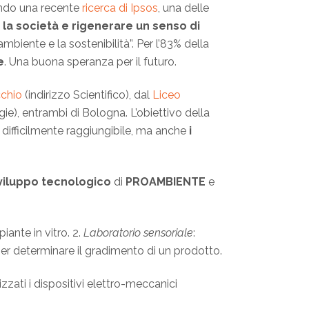
ondo una recente
ricerca di Ipsos
, una delle
 la società e rigenerare un senso di
ambiente e la sostenibilità”. Per l’83% della
e
. Una buona speranza per il futuro.
cchio
(indirizzo Scientifico), dal
Liceo
ie), entrambi di Bologna. L’obiettivo della
 difficilmente raggiungibile, ma anche
i
viluppo tecnologico
di
PROAMBIENTE
e
piante in vitro. 2.
Laboratorio sensoriale
:
r determinare il gradimento di un prodotto.
zati i dispositivi elettro-meccanici