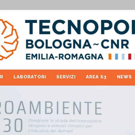
R
LABORATORI
SERVIZI
AREA S3
NEWS