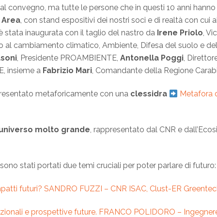
i al convegno, ma tutte le persone che in questi 10 anni hann
n Area
, con stand espositivi dei nostri soci e di realtà con cui
a è stata inaugurata con il taglio del nastro da
Irene Priolo
, V
 al cambiamento climatico, Ambiente, Difesa del suolo e dell
soni
, Presidente PROAMBIENTE,
Antonella Poggi
, Dirett
E, insieme a
Fabrizio Mari
, Comandante della Regione Carabin
presentato metaforicamente con una
clessidra
Metafora d
universo molto grande
, rappresentato dal CNR e dall’Ecos
sono stati portati due temi cruciali per poter parlare di futuro
e impatti futuri? SANDRO FUZZI – CNR ISAC, Clust-ER Greente
i nazionali e prospettive future. FRANCO POLIDORO – Ingegne