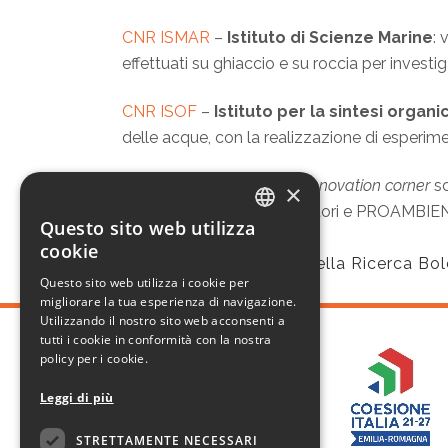
CNR ISMAR
–
Istituto di Scienze Marine
: 
effettuati su ghiaccio e su roccia per investig
CNR ISOF
–
Istituto per la sintesi organi
delle acque, con la realizzazione di esperime
PROAMBIENTE
: presso l’
Innovation corner
so
×
collaborazione tra Ricercatori e PROAMBIENT
Questo sito web utilizza
ITALIAN
cookie
Ambiente
,
Area della Ricerca B
TAGS:
ENGLISH
Questo sito web utilizza i cookie per
migliorare la tua esperienza di navigazione.
Utilizzando il nostro sito web acconsenti a
tutti i cookie in conformità con la nostra
policy per i cookie.
Leggi di più
STRETTAMENTE NECESSARI