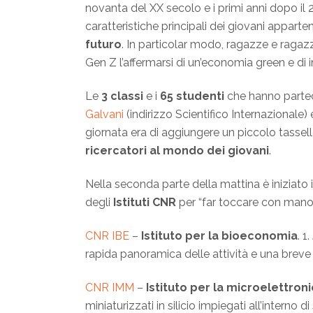
novanta del XX secolo e i primi anni dopo i
caratteristiche principali dei giovani appart
futuro
. In particolar modo, ragazze e ragazzi
Gen Z l’affermarsi di un’economia green e di i
Le
3 classi
e i
65 studenti
che hanno partec
Galvani
(indirizzo Scientifico Internazionale) e
giornata era di aggiungere un piccolo tassel
ricercatori al mondo dei giovani
.
Nella seconda parte della mattina è iniziato 
degli
Istituti CNR
per “far toccare con mano”
CNR IBE
–
Istituto per la bioeconomia
. 1.
rapida panoramica delle attività e una brev
CNR IMM
–
Istituto per la microelettron
miniaturizzati in silicio impiegati all’interno di