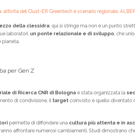
a: attività del Clust-ER Greentech e scenario regionale. A
zzo della clessidra
: qui si stringe ma non è un punto stretto
ue laboratori,
un ponte relazionale e di sviluppo
, che uni
e pianeta.
oba per Gen Z
riale di Ricerca CNR di Bologna
è stata organizzata la
sec
nto di condivisione, il
target
coinvolto è quello diventato m
tori
permette di diffondere una
cultura più attenta e in a
anno affrontare numerosi cambiamenti. Studi dimostrano ch