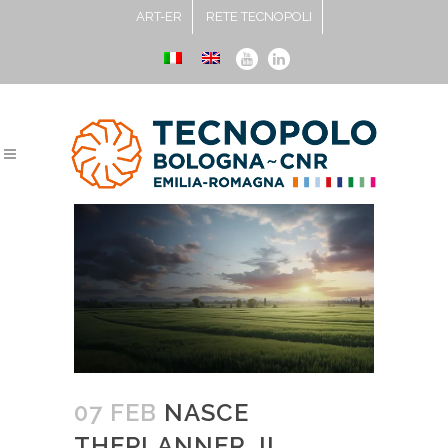
ART-ER
RETE TECNOPOLI
07 FEB
NASCE
THEPLANNER, IL