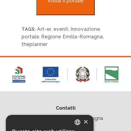
Visita il portale
Art-er
,
eventi
,
Innovazione
,
TAGS:
portale
,
Regione Emilia-Romagna
,
theplanner
Contatti
Area della Ricerca CNR di Bologna
×
Via Piero Gobetti 101