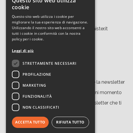
Questo sito web utilizza
ITALIAN
cookie
40129 Bologna
ENGLISH
Questo sito web utilizza i cookie per
Tel. +39 051 639 8457
migliorare la tua esperienza di navigazione.
Utilizzando il nostro sito web acconsenti a
tecnopolo.bo.cnr@laboratoriomister.it
tutti i cookie in conformità con la nostra
policy per i cookie.
Leggi di più
STRETTAMENTE NECESSARI
Iscriviti alla newsletter
PROFILAZIONE
Cliccando su “
iscriviti
” accetti di ricevere la newsletter
MARKETING
del nostro sito. Potrai disiscriverti in ogni momento
FUNZIONALITÀ
grazie al link presente in ciascuna newsletter che ti
NON CLASSIFICATI
invieremo.
ACCETTA TUTTO
RIFIUTA TUTTO