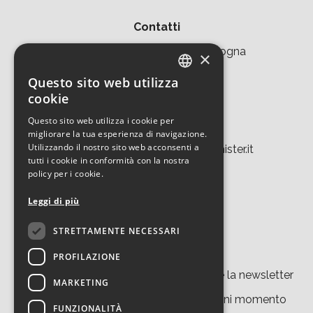
Contatti
Area della Ricerca CNR di Bologna
×
Via Piero Gobetti 101
Questo sito web utilizza
ITALIAN
cookie
40129 Bologna
ENGLISH
Questo sito web utilizza i cookie per
Tel. +39 051 639 8457
migliorare la tua esperienza di navigazione.
Utilizzando il nostro sito web acconsenti a
tecnopolo.bo.cnr@laboratoriomister.it
tutti i cookie in conformità con la nostra
policy per i cookie.
Leggi di più
STRETTAMENTE NECESSARI
Iscriviti alla newsletter
PROFILAZIONE
Cliccando su “
iscriviti
” accetti di ricevere la newsletter
MARKETING
del nostro sito. Potrai disiscriverti in ogni momento
FUNZIONALITÀ