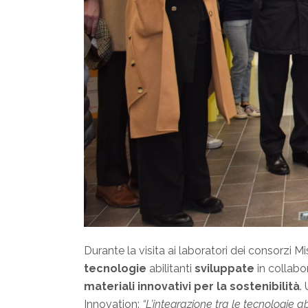
Durante la visita ai laboratori dei consorzi
tecnologie
abilitanti
sviluppate
in collabo
materiali innovativi per la sostenibilità
.
Innovation:
“L’integrazione tra le tecnologie a