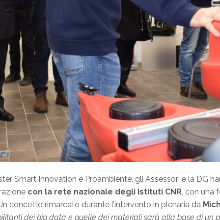
 Mister Smart Innovation e Proambiente, gli Assessori e la DG
razione
con la rete nazionale degli Istituti CNR
, con una 
 Un concetto rimarcato durante l’intervento in plenaria da
Mich
bilitanti dei big data e quelle dei materiali sarà alla base di un 