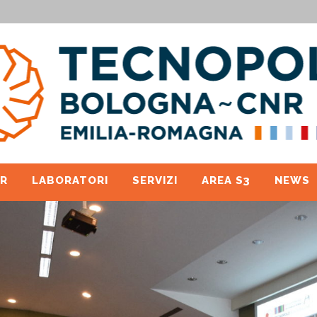
R
LABORATORI
SERVIZI
AREA S3
NEWS