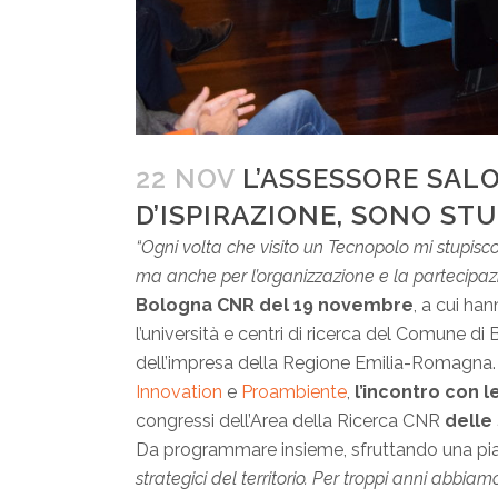
22 NOV
L’ASSESSORE SAL
D’ISPIRAZIONE, SONO STU
“Ogni volta che visito un Tecnopolo mi stupisc
ma anche per l’organizzazione e la partecipazi
Bologna CNR del 19 novembre
, a cui ha
l’università e centri di ricerca del Comune 
dell’impresa della Regione Emilia-Romagna
Innovation
e
Proambiente
,
l’incontro con 
congressi dell’Area della Ricerca CNR
delle
Da programmare insieme, sfruttando una pi
strategici del territorio. Per troppi anni abb