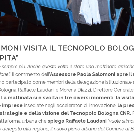
OMONI VISITA IL TECNOPOLO BOLO
PITA”
o sempre più. Anche questa volta è stata una mattinata arricchen
one”.
Il commento dell’
Assessore Paola Salomoni apre il 
nno partecipato come membri della delegazione istituzionale an
di Bologna Raffaele Laudani e Morena Diazzi, Direttore Genera
.
La mattinata si è svolta in tre diversi momenti: la visit
le imprese
insediate negli acceleratori di innovazione,
la pres
 strategie e della visione del Tecnopolo Bologna CNR.
P
attaforma urbana che
spiega Raffaele Laudani
“vuole stimol
iamo delegato alla regione, il nuovo piano urbano del Comune di