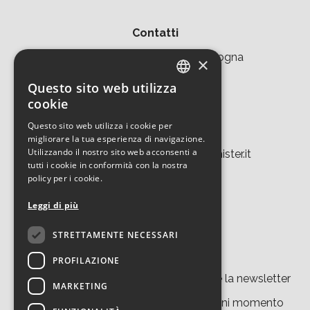
Contatti
Area della Ricerca CNR di Bologna
×
Via Piero Gobetti 101
Questo sito web utilizza
ITALIAN
cookie
40129 Bologna
ENGLISH
Questo sito web utilizza i cookie per
Tel. +39 051 639 8457
migliorare la tua esperienza di navigazione.
Utilizzando il nostro sito web acconsenti a
tecnopolo.bo.cnr@laboratoriomister.it
tutti i cookie in conformità con la nostra
policy per i cookie.
Leggi di più
STRETTAMENTE NECESSARI
Iscriviti alla newsletter
PROFILAZIONE
Cliccando su “
iscriviti
” accetti di ricevere la newsletter
MARKETING
del nostro sito. Potrai disiscriverti in ogni momento