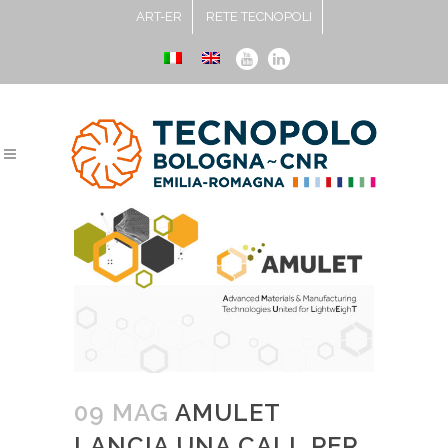
ART-ER
RETE TECNOPOLI
09 MAG
AMULET
LANCIA UNA CALL PER