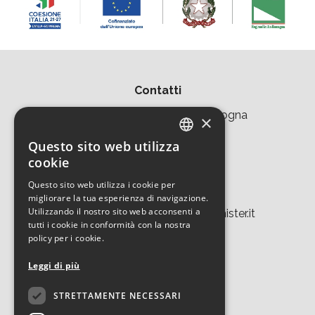
Contatti
Area della Ricerca CNR di Bologna
×
Via Piero Gobetti 101
Questo sito web utilizza
ITALIAN
cookie
40129 Bologna
ENGLISH
Questo sito web utilizza i cookie per
Tel. +39 051 639 8457
migliorare la tua esperienza di navigazione.
Utilizzando il nostro sito web acconsenti a
tecnopolo.bo.cnr@laboratoriomister.it
tutti i cookie in conformità con la nostra
policy per i cookie.
Leggi di più
STRETTAMENTE NECESSARI