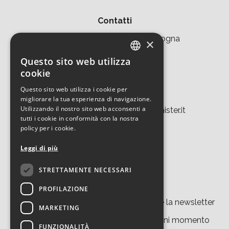
Contatti
Area della Ricerca CNR di Bologna
×
Via Piero Gobetti 101
Questo sito web utilizza
ITALIAN
cookie
40129 Bologna
ENGLISH
Questo sito web utilizza i cookie per
Tel. +39 051 639 8457
migliorare la tua esperienza di navigazione.
Utilizzando il nostro sito web acconsenti a
tecnopolo.bo.cnr@laboratoriomister.it
tutti i cookie in conformità con la nostra
policy per i cookie.
Leggi di più
STRETTAMENTE NECESSARI
Iscriviti alla newsletter
PROFILAZIONE
Cliccando su “
iscriviti
” accetti di ricevere la newsletter
MARKETING
del nostro sito. Potrai disiscriverti in ogni momento
FUNZIONALITÀ