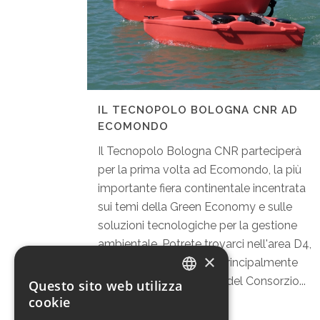
IL TECNOPOLO BOLOGNA CNR AD
ECOMONDO
Il Tecnopolo Bologna CNR parteciperà
per la prima volta ad Ecomondo, la più
importante fiera continentale incentrata
sui temi della Green Economy e sulle
soluzioni tecnologiche per la gestione
ambientale. Potrete trovarci nell'area D4,
×
allo stand 06, che sarà principalmente
presidiato dai ricercatori del Consorzio...
Questo sito web utilizza
ITALIAN
cookie