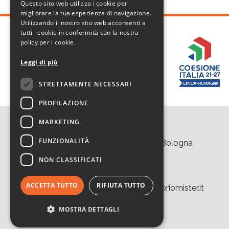
ENGLISH
Questo sito web utilizza i cookie per
migliorare la tua esperienza di navigazione.
Utilizzando il nostro sito web acconsenti a
tutti i cookie in conformità con la nostra
policy per i cookie.
Leggi di più
STRETTAMENTE NECESSARI
PROFILAZIONE
MARKETING
Contatti
FUNZIONALITÀ
Area della Ricerca CNR di Bologna
Via Piero Gobetti 101
NON CLASSIFICATI
40129 Bologna
Tel. +39 051 639 8457
ACCETTA TUTTO
RIFIUTA TUTTO
tecnopolo.bo.cnr@laboratoriomister.it
MOSTRA DETTAGLI