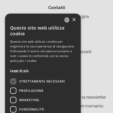
Contatti
Area della Ricerca CNR di Bologna
×
Via Piero Gobetti 101
Questo sito web utilizza
ITALIAN
cookie
40129 Bologna
ENGLISH
Questo sito web utilizza i cookie per
Tel. +39 051 639 8457
migliorare la tua esperienza di navigazione.
Utilizzando il nostro sito web acconsenti a
tecnopolo.bo.cnr@laboratoriomister.it
tutti i cookie in conformità con la nostra
policy per i cookie.
Leggi di più
STRETTAMENTE NECESSARI
Iscriviti alla newsletter
PROFILAZIONE
Cliccando su “
iscriviti
” accetti di ricevere la newsletter
MARKETING
del nostro sito. Potrai disiscriverti in ogni momento
FUNZIONALITÀ