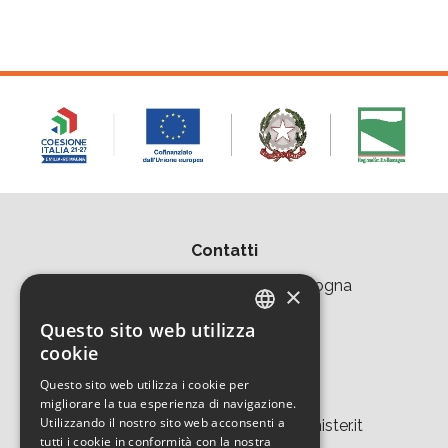
Contatti
Area della Ricerca CNR di Bologna
×
Via Piero Gobetti 101
Questo sito web utilizza
ITALIAN
cookie
40129 Bologna
ENGLISH
Questo sito web utilizza i cookie per
Tel. +39 051 639 8457
migliorare la tua esperienza di navigazione.
Utilizzando il nostro sito web acconsenti a
tecnopolo.bo.cnr@laboratoriomister.it
tutti i cookie in conformità con la nostra