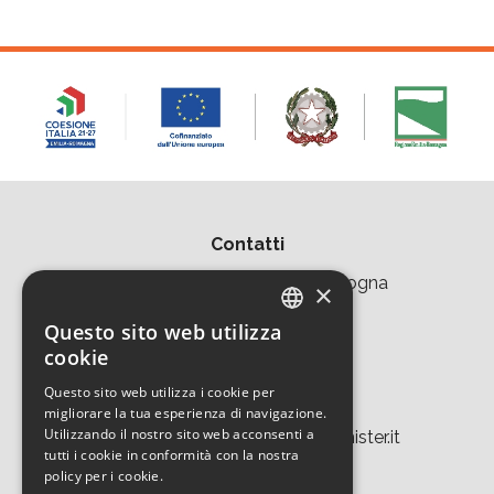
Contatti
Area della Ricerca CNR di Bologna
×
Via Piero Gobetti 101
Questo sito web utilizza
ITALIAN
cookie
40129 Bologna
ENGLISH
Questo sito web utilizza i cookie per
Tel. +39 051 639 8457
migliorare la tua esperienza di navigazione.
Utilizzando il nostro sito web acconsenti a
tecnopolo.bo.cnr@laboratoriomister.it
tutti i cookie in conformità con la nostra
policy per i cookie.