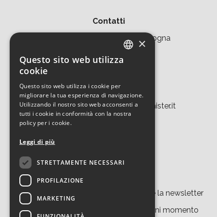
Contatti
Area della Ricerca CNR di Bologna
×
Via Piero Gobetti 101
Questo sito web utilizza
ITALIAN
cookie
40129 Bologna
ENGLISH
Questo sito web utilizza i cookie per
Tel. +39 051 639 8457
migliorare la tua esperienza di navigazione.
Utilizzando il nostro sito web acconsenti a
tecnopolo.bo.cnr@laboratoriomister.it
tutti i cookie in conformità con la nostra
policy per i cookie.
Leggi di più
STRETTAMENTE NECESSARI
Iscriviti alla newsletter
PROFILAZIONE
Cliccando su “
iscriviti
” accetti di ricevere la newsletter
MARKETING
del nostro sito. Potrai disiscriverti in ogni momento
FUNZIONALITÀ