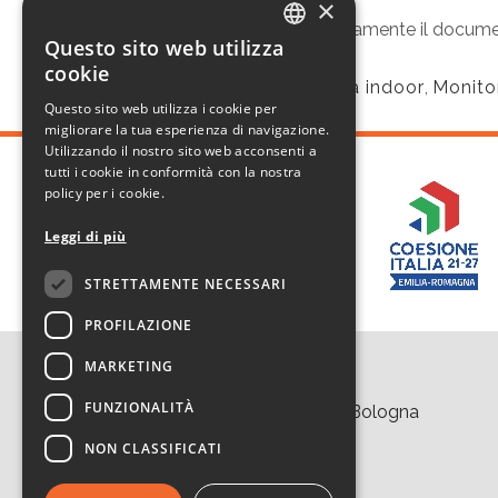
×
Visualizza e scarica gratuitamente il docu
Questo sito web utilizza
ITALIAN
cookie
Inquinamento aria indoor
,
Monito
TAGS:
ENGLISH
Questo sito web utilizza i cookie per
migliorare la tua esperienza di navigazione.
Utilizzando il nostro sito web acconsenti a
tutti i cookie in conformità con la nostra
policy per i cookie.
Leggi di più
STRETTAMENTE NECESSARI
PROFILAZIONE
MARKETING
Contatti
FUNZIONALITÀ
Area della Ricerca CNR di Bologna
Via Piero Gobetti 101
NON CLASSIFICATI
40129 Bologna
Tel. +39 051 639 8457