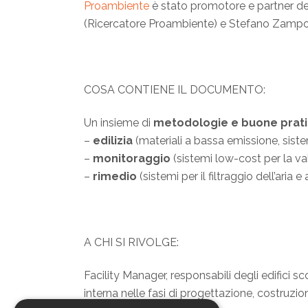
Proambiente
è stato promotore e partner del
(Ricercatore Proambiente) e Stefano Zampol
COSA CONTIENE IL DOCUMENTO:
Un insieme di
metodologie e buone prat
–
edilizia
(materiali a bassa emissione, siste
–
monitoraggio
(sistemi low-cost per la valu
–
rimedio
(sistemi per il filtraggio dell’ari
A CHI SI RIVOLGE:
Facility Manager, responsabili degli edifici sc
interna nelle fasi di progettazione, costruzion