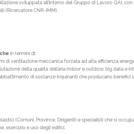
l’azione sviluppata all’interno del Gruppo di Lavoro QAI, con 
li (Ricercatore CNR-IMM).
iche
in termini di:
mi di ventilazione meccanica forzata ad alta efficienza energe
tazione della qualità dell’aria indoor e outdoor, big data e intel
a e abbattimento di sostanze inquinanti che producano benefici s
olastici (Comuni, Province, Dirigenti) e specialisti che si occup
e, esercizio e uso degli edifici.