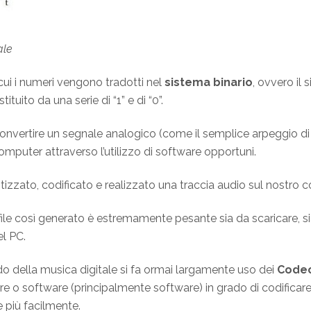
ale
cui i numeri vengono tradotti nel
sistema binario
, ovvero il
tuito da una serie di “1” e di “0”.
onvertire un segnale analogico (come il semplice arpeggio di u
puter attraverso l’utilizzo di software opportuni.
zzato, codificato e realizzato una traccia audio sul nostro
il file così generato è estremamente pesante sia da scaricare, 
l PC.
o della musica digitale si fa ormai largamente uso dei
Codec
are o software (principalmente software) in grado di codificare u
più facilmente.