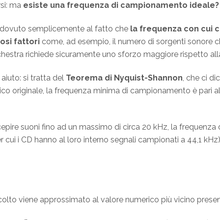
si: ma
esiste una frequenza di campionamento ideale?
è dovuto semplicemente al fatto che
la frequenza con cui 
osi fattori
come, ad esempio, il numero di sorgenti sonore c
estra richiede sicuramente uno sforzo maggiore rispetto alla
aiuto: si tratta del
Teorema di Nyquist-Shannon
, che ci di
ogico originale, la frequenza minima di campionamento è pari 
cepire suoni fino ad un massimo di circa 20 kHz, la frequen
r cui i CD hanno al loro interno segnali campionati a 44,1 kHz)
to viene approssimato al valore numerico più vicino present