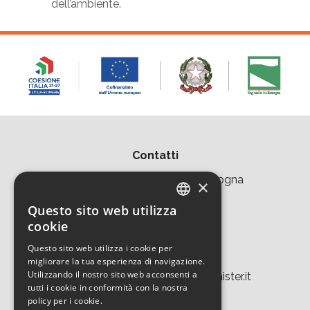
dell’ambiente.
Contatti
Area della Ricerca CNR di Bologna
×
Via Piero Gobetti 101
Questo sito web utilizza
ITALIAN
cookie
40129 Bologna
ENGLISH
Questo sito web utilizza i cookie per
Tel. +39 051 639 8457
migliorare la tua esperienza di navigazione.
Utilizzando il nostro sito web acconsenti a
tecnopolo.bo.cnr@laboratoriomister.it
tutti i cookie in conformità con la nostra
policy per i cookie.