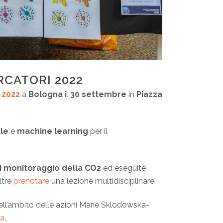
RCATORI 2022
 2022
a
Bologna
il
30 settembre
in
Piazza
ale
e
machine learning
per il
di monitoraggio della CO2
ed eseguite
ltre
prenotare
una lezione multidisciplinare.
ll’ambito delle azioni Marie Sklodowska-
ta
.