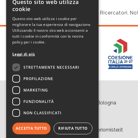
Questo sito web utilizza
ITALIAN
cookie
Evento
,
Notte dei Ricercatori
,
Not
TAGS:
ENGLISH
Questo sito web utilizza i cookie per
migliorare la tua esperienza di navigazione.
Utilizzando il nostro sito web acconsenti a
tutti i cookie in conformità con la nostra
policy per i cookie.
Leggi di più
STRETTAMENTE NECESSARI
PROFILAZIONE
MARKETING
Contatti
FUNZIONALITÀ
Area della Ricerca CNR di Bologna
Via Piero Gobetti 101
NON CLASSIFICATI
40129 Bologna
Tel. +39 051 639 8457
ACCETTA TUTTO
RIFIUTA TUTTO
tecnopolo.bo.cnr@laboratoriomister.it