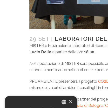
29 SET
I LABORATORI DEL
MISTER e Proambiente, laboratori di ricerc
Lucio Dalla
a partire dalle ore
18.00
.
Nella postazione di MISTER sarà possibile as
riconoscimento automatico di cose e perso
PROAMBIENTE presenterà il progetto
CO2
misure dei valori di ambienti casalinghi in for
L’evento è organizzato dai partner del prog
×
Curie:
CNR
,
CINECA
,
Università di Bologna
,
C