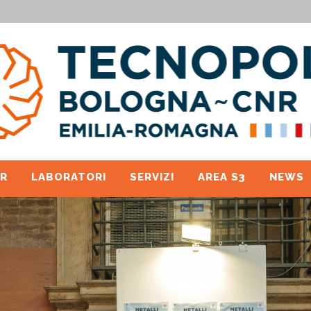
R
LABORATORI
SERVIZI
AREA S3
NEWS