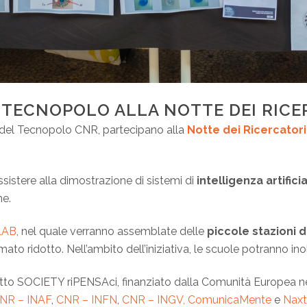
 TECNOPOLO ALLA NOTTE DEI RICE
a del Tecnopolo CNR, partecipano alla
Notte dei Ricercatori
sistere alla dimostrazione di sistemi di
intelligenza artifici
ne.
LAB
, nel quale verranno assemblate delle
piccole stazioni 
mato ridotto. Nell’ambito dell’iniziativa, le scuole potranno ino
etto SOCIETY riPENSAci, finanziato dalla Comunità Europea ne
NR – INAF
,
CNR – INFN
,
CNR – INGV,
ComunicaMente
e
Nax