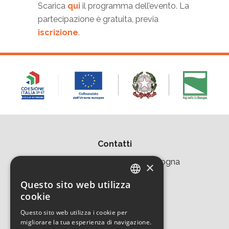
Scarica
qui
il programma dell’evento. La
partecipazione è gratuita, previa
iscrizione
.
Contatti
Area della Ricerca CNR di Bologna
×
Via Piero Gobetti 101
Questo sito web utilizza
ITALIAN
cookie
40129 Bologna
ENGLISH
Questo sito web utilizza i cookie per
Tel. +39 051 639 8457
migliorare la tua esperienza di navigazione.