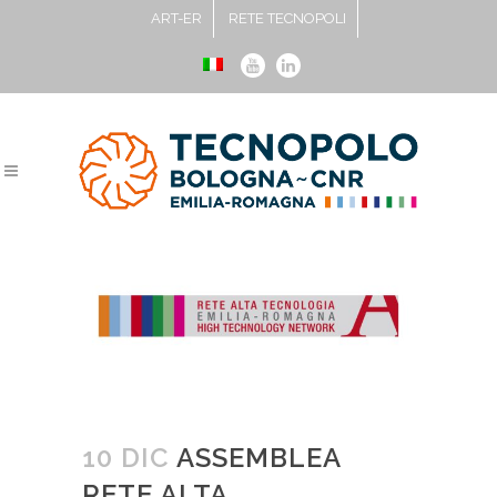
ART-ER
RETE TECNOPOLI
10 DIC
ASSEMBLEA
RETE ALTA