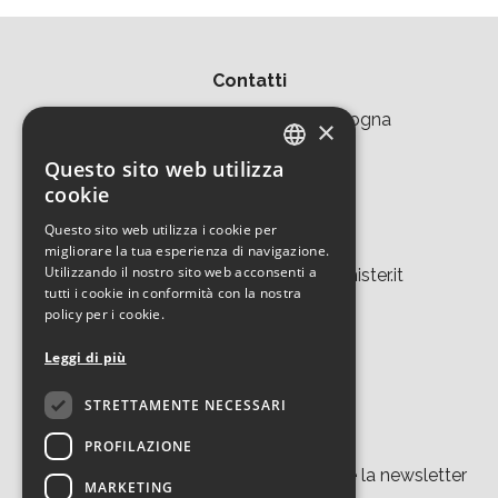
Contatti
Area della Ricerca CNR di Bologna
×
Via Piero Gobetti 101
Questo sito web utilizza
ITALIAN
cookie
40129 Bologna
ENGLISH
Questo sito web utilizza i cookie per
Tel. +39 051 639 8457
migliorare la tua esperienza di navigazione.
Utilizzando il nostro sito web acconsenti a
tecnopolo.bo.cnr@laboratoriomister.it
tutti i cookie in conformità con la nostra
policy per i cookie.
Leggi di più
STRETTAMENTE NECESSARI
Iscriviti alla newsletter
PROFILAZIONE
Cliccando su “
iscriviti
” accetti di ricevere la newsletter
MARKETING