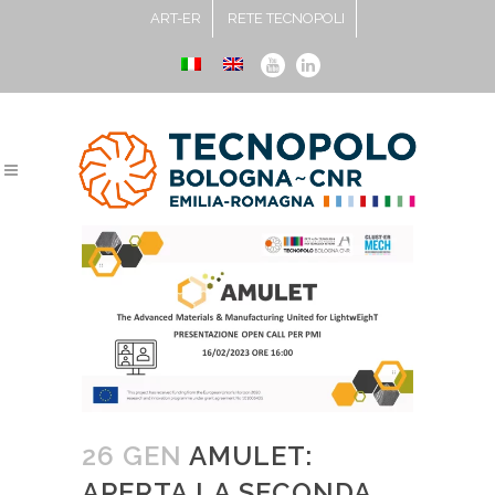
ART-ER
RETE TECNOPOLI
26 GEN
AMULET:
APERTA LA SECONDA