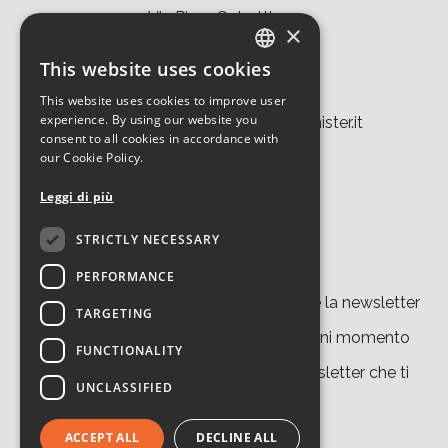
Via Piero Gobetti 101
×
40129 Bologna
This website uses cookies
ITALIAN
Tel. +39 051 639 8457
This website uses cookies to improve user
ENGLISH
experience. By using our website you
tecnopolo.bo.cnr@laboratoriomister.it
consent to all cookies in accordance with
our Cookie Policy.
Leggi di più
STRICTLY NECESSARY
Iscriviti alla newsletter
PERFORMANCE
Cliccando su “
iscriviti
” accetti di ricevere la newsletter
TARGETING
del nostro sito. Potrai disiscriverti in ogni momento
FUNCTIONALITY
grazie al link presente in ciascuna newsletter che ti
UNCLASSIFIED
invieremo.
ACCEPT ALL
DECLINE ALL