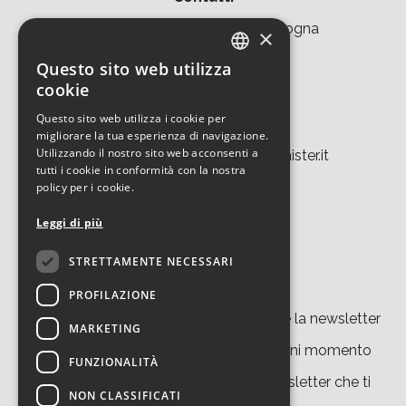
Area della Ricerca CNR di Bologna
×
Via Piero Gobetti 101
Questo sito web utilizza
ITALIAN
cookie
40129 Bologna
ENGLISH
Questo sito web utilizza i cookie per
Tel. +39 051 639 8457
migliorare la tua esperienza di navigazione.
Utilizzando il nostro sito web acconsenti a
tecnopolo.bo.cnr@laboratoriomister.it
tutti i cookie in conformità con la nostra
policy per i cookie.
Leggi di più
STRETTAMENTE NECESSARI
Iscriviti alla newsletter
PROFILAZIONE
Cliccando su “
iscriviti
” accetti di ricevere la newsletter
MARKETING
del nostro sito. Potrai disiscriverti in ogni momento
FUNZIONALITÀ
grazie al link presente in ciascuna newsletter che ti
NON CLASSIFICATI