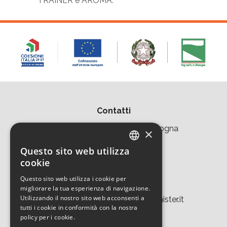
TRAINER e AROMA.
Contatti
Area della Ricerca CNR di Bologna
×
Via Piero Gobetti 101
Questo sito web utilizza
ITALIAN
cookie
40129 Bologna
ENGLISH
Questo sito web utilizza i cookie per
Tel. +39 051 639 8457
migliorare la tua esperienza di navigazione.
Utilizzando il nostro sito web acconsenti a
tecnopolo.bo.cnr@laboratoriomister.it
tutti i cookie in conformità con la nostra
policy per i cookie.